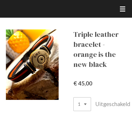
Ga
direct
naar
de
Triple leather
hoofdinhoud
bracelet -
orange is the
new black
€ 45,00
Uitgeschakeld