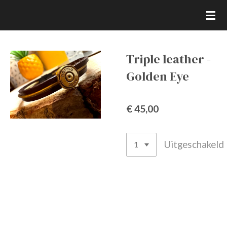
Ga
direct
naar
de
Triple leather -
hoofdinhoud
Golden Eye
€ 45,00
Uitgeschakeld