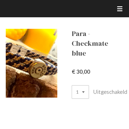
Ga
direct
naar
de
Para -
hoofdinhoud
Checkmate
blue
€ 30,00
Uitgeschakeld